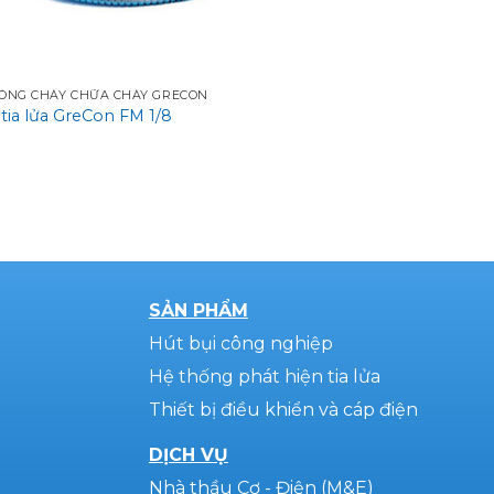
HÒNG CHÁY CHỮA CHÁY GRECON
tia lửa GreCon FM 1/8
o
SẢN PHẨM
Hút bụi công nghiệp
Hệ thống phát hiện tia lửa
Thiết bị điều khiển và cáp điện
DỊCH VỤ
Nhà thầu Cơ - Điện (M&E)