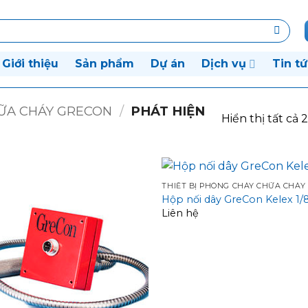
Giới thiệu
Sản phẩm
Dự án
Dịch vụ
Tin tứ
HỮA CHÁY GRECON
/
PHÁT HIỆN
Hiển thị tất cả 
THIẾT BỊ PHÒNG CHÁY CHỮA CHÁY
Hộp nối dây GreCon Kelex 1/
Liên hệ