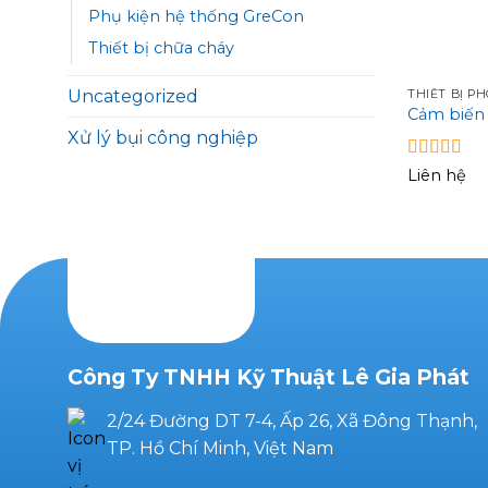
Phụ kiện hệ thống GreCon
Thiết bị chữa cháy
Uncategorized
THIẾT BỊ P
Cảm biến 
Xử lý bụi công nghiệp
Được xếp
Liên hệ
hạng
5
5 sa
Công Ty TNHH Kỹ Thuật Lê Gia Phát
2/24 Đường DT 7-4, Ấp 26, Xã Đông Thạnh,
TP. Hồ Chí Minh, Việt Nam