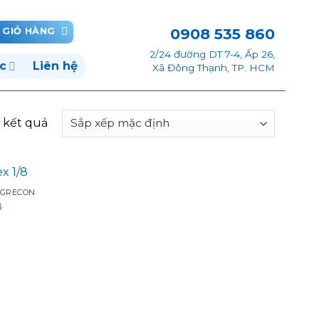
0908 535 860
GIỎ HÀNG
2/24 đường DT 7-4, Ấp 26,
c
Liên hệ
Xã Đông Thạnh, TP. HCM
2 kết quả
 GRECON
8