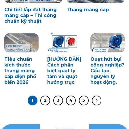
Chi tiết lắp đặt thang
Thang máng cáp
máng cáp – Thi công
chuẩn kỹ thuật
Tiêu chuẩn
[HƯỚNG DẪN]
Quạt hút bụi
kích thước
Cách phân
công nghiệp?
thang máng
biệt quạt ly
Cấu tạo,
cáp điện phổ
tâm và quạt
nguyên lý
biến 2026
hướng trục
hoạt động.
1
2
3
4
5