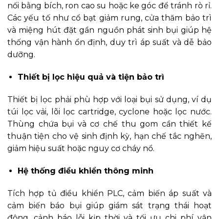
nối bằng bích, ron cao su hoặc ke góc để tránh rò rỉ.
Các yếu tố như cổ bạt giảm rung, cửa thăm bảo trì
và miệng hút đặt gần nguồn phát sinh bụi giúp hệ
thống vận hành ổn định, duy trì áp suất và dễ bảo
dưỡng.
Thiết bị lọc hiệu quả và tiện bảo trì
Thiết bị lọc phải phù hợp với loại bụi sử dụng, ví dụ
túi lọc vải, lõi lọc cartridge, cyclone hoặc lọc nước.
Thùng chứa bụi và cơ chế thu gom cần thiết kế
thuận tiện cho vệ sinh định kỳ, hạn chế tắc nghẽn,
giảm hiệu suất hoặc nguy cơ cháy nổ.
Hệ thống điều khiển thông minh
Tích hợp tủ điều khiển PLC, cảm biến áp suất và
cảm biến báo bụi giúp giám sát trạng thái hoạt
động, cảnh báo lỗi kịp thời và tối ưu chi phí vận